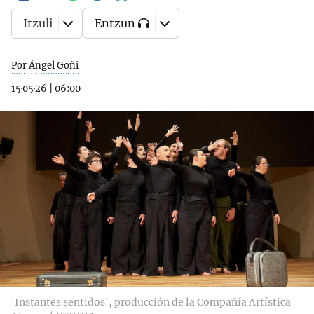
Itzuli
Entzun
Por Ángel Goñi
15·05·26
|
06:00
'Instantes sentidos', producción de la Compañía Artística