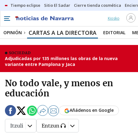
Tiempo eclipse
Sitio El Sadar
Cierre tienda cosmética
Encier
Kiosko
CARTAS A LA DIRECTORA
OPINIÓN
EDITORIAL
ME
SOCIEDAD
Adjudicadas por 135 millones las obras de la nueva
variante entre Pamplona y Jaca
No todo vale, y menos en
educación
Añádenos en Google
Itzuli
Entzun