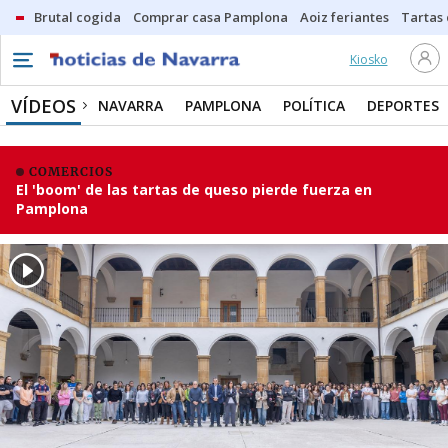
Brutal cogida
Comprar casa Pamplona
Aoiz feriantes
Tartas
Kiosko
VÍDEOS
NAVARRA
PAMPLONA
POLÍTICA
DEPORTES
COMERCIOS
El 'boom' de las tartas de queso pierde fuerza en
Pamplona