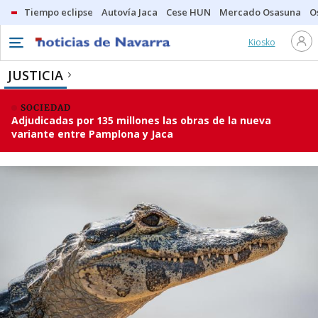
Tiempo eclipse
Autovía Jaca
Cese HUN
Mercado Osasuna
O
Kiosko
JUSTICIA
SOCIEDAD
Adjudicadas por 135 millones las obras de la nueva
variante entre Pamplona y Jaca