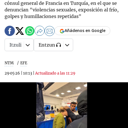
cónsul general de Francia en Turquía, en el que se
denuncian "violencias sexuales, exposición al frío,
golpes y humillaciones repetidas"
Añádenos en Google
Itzuli
Entzun
NTM
EFE
29·05·26
|
10:13
|
Actualizado a las 11:29