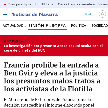
Tiempo eclipse
Sitio El Sadar
Cierre tienda cosmética
Encier
Kiosko
UNIÓN EUROPEA
ACTUALIDAD
POLÍTICA
SOCIEDAD
NAVARRA
La investigación por presunto acoso sexual acaba con el
cese de un jefe del HUN
Francia prohíbe la entrada a
Ben Gvir y eleva a la justicia
los presuntos malos tratos a
los activistas de la Flotilla
El Ministerio de Exteriores de Francia toma la
decisión tras recibir el informe elaborado por el