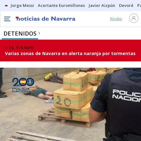
Jorge Messi
Acertante Euromillones
Javier Aizpún
Devoré
P
Kiosko
DETENIDOS
EL TIEMPO
Varias zonas de Navarra en alerta naranja por tormentas