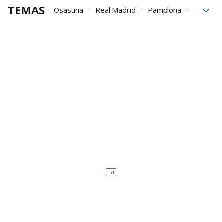
TEMAS
Osasuna
Real Madrid
Pamplona
Planes
Mundial de Fútbol
Víctor Muñoz