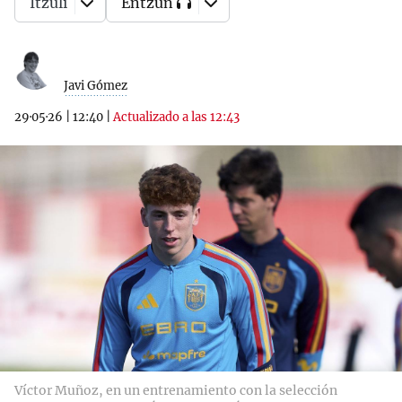
Itzuli
Entzun
Javi Gómez
29·05·26
|
12:40
|
Actualizado a las 12:43
Víctor Muñoz, en un entrenamiento con la selección