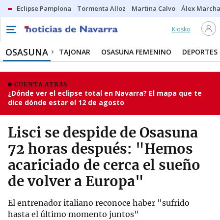
Eclipse Pamplona
Tormenta Alloz
Martina Calvo
Álex Marcha
Kiosko
OSASUNA
TAJONAR
OSASUNA FEMENINO
DEPORTES
CUENTA ATRÁS
¿Dónde ver el eclipse total en Navarra? El mapa que te
dice dónde estar el 12 de agosto
Lisci se despide de Osasuna
72 horas después: "Hemos
acariciado de cerca el sueño
de volver a Europa"
El entrenador italiano reconoce haber "sufrido
hasta el último momento juntos"