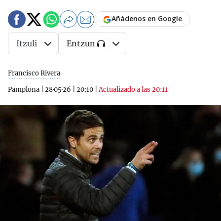
Añádenos en Google
Itzuli
Entzun
Francisco Rivera
Pamplona
|
28·05·26
|
20:10
|
Actualizado a las 20:11