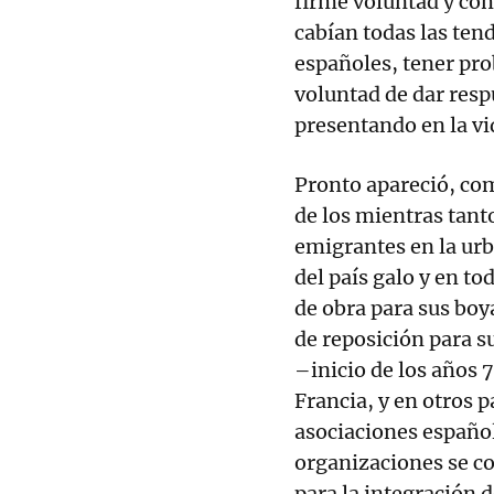
firme voluntad y com
cabían todas las tend
españoles, tener pro
voluntad de dar respu
presentando en la vi
Pronto apareció, com
de los mientras tant
emigrantes en la urbe
del país galo y en t
de obra para sus bo
de reposición para 
–inicio de los años 
Francia, y en otros 
asociaciones español
organizaciones se co
para la integración d