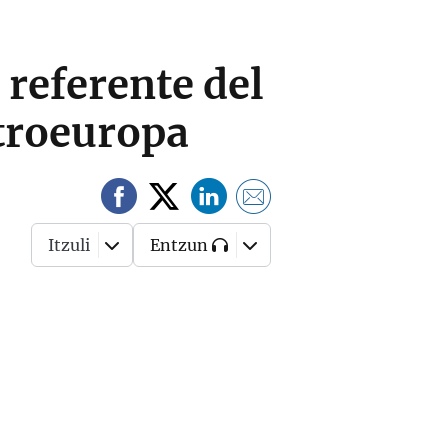
 referente del
troeuropa
Itzuli
Entzun