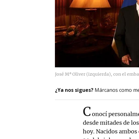
José Mª Oliver (izquierda), con el emb
¿Ya nos sigues?
Márcanos como me
C
onocí personalme
desde mitades de los
hoy. Nacidos ambos e