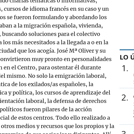
ndo charlas temáticas o informativas,
s, cursos de idioma francés en su caso y un
llos se fueron formulando y abordando los
aban a la migración española, vivienda,
, buscando soluciones para el colectivo
los más necesitados a la llegada a o en la
 ciudad que los acogía. José Mª Oliver y su
LO 
convirtieron muy pronto en personalidades
1
n en el Centro, para ostentar él durante
del mismo. No solo la emigración laboral,
ica de los exilados/as españoles, la
a y política, los cursos de aprendizaje del
2
rientación laboral, la defensa de derechos
 políticos fueron pilares de la acción
ocial de estos centros. Todo ello realizado a
n otros medios y recursos que los propios y la
3