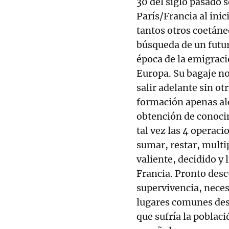
30 del siglo pasado 
París/Francia al ini
tantos otros coetáne
búsqueda de un futur
época de la emigraci
Europa. Su bagaje no
salir adelante sin o
formación apenas alc
obtención de conocim
tal vez las 4 operac
sumar, restar, multip
valiente, decidido y
Francia. Pronto desc
supervivencia, neces
lugares comunes des
que sufría la poblac