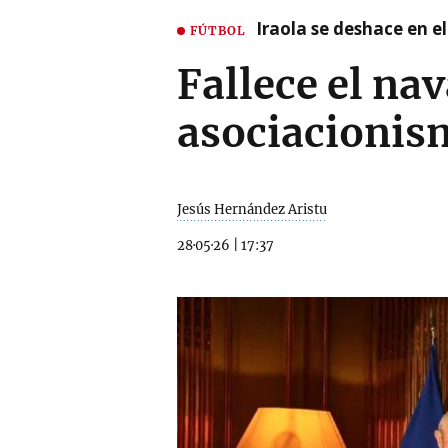
Iraola se deshace en e
FÚTBOL
Fallece el nav
asociacionis
Jesús Hernández Aristu
28·05·26
|
17:37