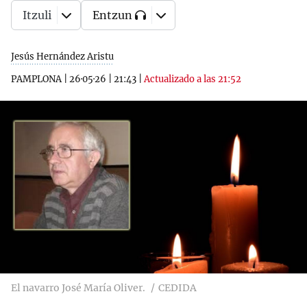
Itzuli
Entzun
Jesús Hernández Aristu
PAMPLONA
|
26·05·26
|
21:43
|
Actualizado a las 21:52
El navarro José María Oliver.
CEDIDA