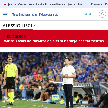
Jorge Messi
Acertante Euromillones
Javier Aizpún
Devoré
P
Kiosko
ALESSIO LISCI
EL TIEMPO
Varias zonas de Navarra en alerta naranja por tormentas