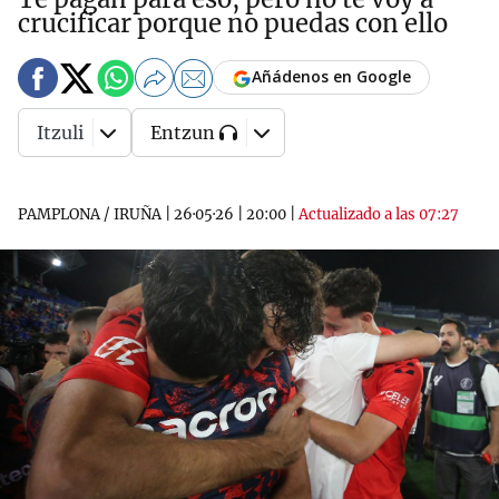
crucificar porque no puedas con ello
Añádenos en Google
Itzuli
Entzun
PAMPLONA / IRUÑA
|
26·05·26
|
20:00
|
Actualizado a las 07:27