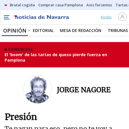
Brutal cogida
Comprar casa Pamplona
Aoiz feriantes
Tartas
Kiosko
OPINIÓN
EDITORIAL
MESA DE REDACCIÓN
TRIBUNAS
COMERCIOS
El 'boom' de las tartas de queso pierde fuerza en
Pamplona
JORGE NAGORE
Presión
Te pagan para eso, pero no te voy a