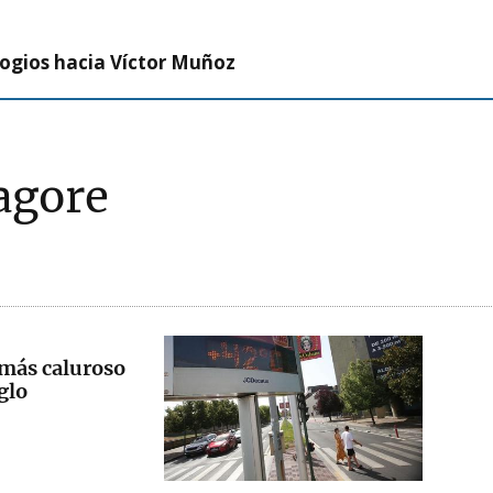
logios hacia Víctor Muñoz
agore
 más caluroso
glo