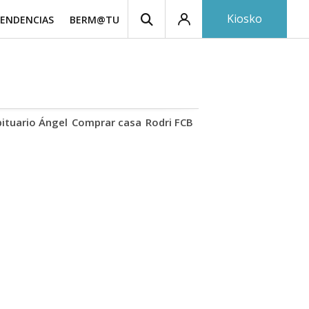
Kiosko
ENDENCIAS
BERM@TU
ituario Ángel
Comprar casa
Rodri FCB
Basotxoa