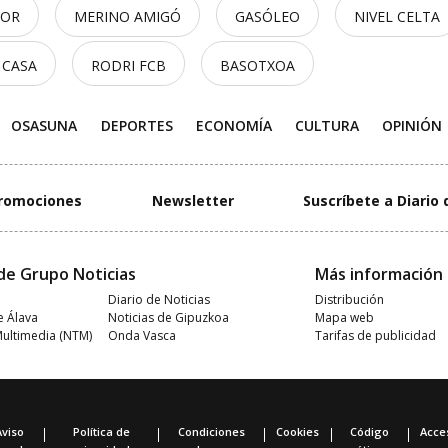
TOR
MERINO AMIGÓ
GASÓLEO
NIVEL CELTA
 CASA
RODRI FCB
BASOTXOA
OSASUNA
DEPORTES
ECONOMÍA
CULTURA
OPINIÓN
romociones
Newsletter
Suscríbete a Diario 
de Grupo Noticias
Más información
Diario de Noticias
Distribución
e Álava
Noticias de Gipuzkoa
Mapa web
Multimedia (NTM)
Onda Vasca
Tarifas de publicidad
Aviso
Política de
Condiciones
Cookies
Código
Acces