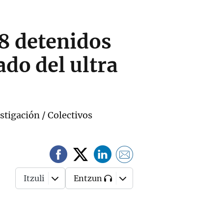
28 detenidos
ado del ultra
stigación / Colectivos
Itzuli
Entzun