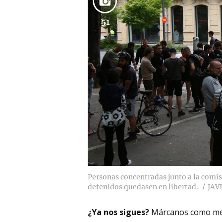
51
Personas concentradas junto a la comisa
detenidos quedasen en libertad.
JAV
¿Ya nos sigues?
Márcanos como me