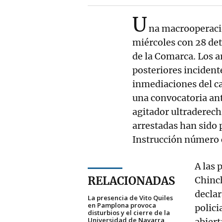
U
na macrooperaci
miércoles con 28 de
de la Comarca. Los a
posteriores incident
inmediaciones del c
una convocatoria anti
agitador ultraderech
arrestadas han sido 
Instrucción número
A las 
RELACIONADAS
Chinch
declar
La presencia de Vito Quiles
en Pamplona provoca
polici
disturbios y el cierre de la
Universidad de Navarra
abiert