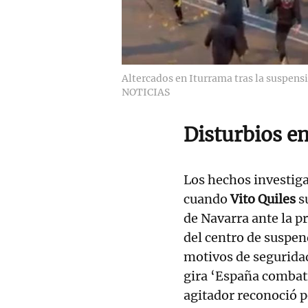
Altercados en Iturrama tras la suspens
NOTICIAS
Disturbios e
Los hechos investiga
cuando
Vito Quiles
su
de Navarra ante la pr
del centro de suspend
motivos de segurida
gira ‘España combat
agitador reconoció p