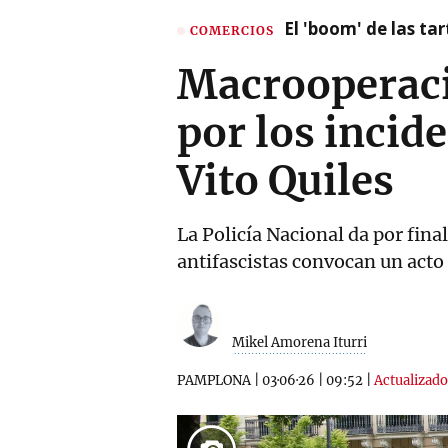
El 'boom' de las t
COMERCIOS
Macrooperació
por los incide
Vito Quiles
La Policía Nacional da por fina
antifascistas convocan un acto 
Mikel Amorena Iturri
PAMPLONA
|
03·06·26
|
09:52
|
Actualizado