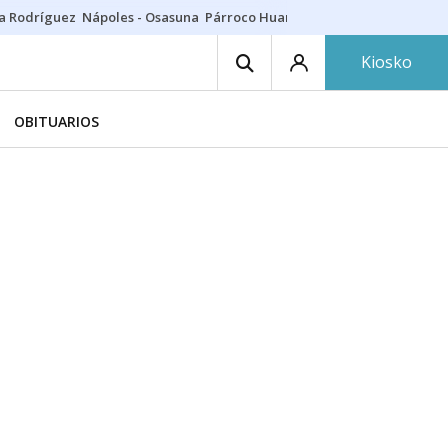
a Rodríguez
Nápoles - Osasuna
Párroco Huarte
Niños villavesa
Conci
Kiosko
OBITUARIOS