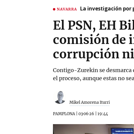
La investigación por 
NAVARRA
El PSN, EH Bi
comisión de 
corrupción ni
Contigo-Zurekin se desmarca de
el proceso, aunque estas no sea
Mikel Amorena Iturri
PAMPLONA
|
03·06·26
|
19:44