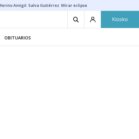
Merino Amigó
Salva Gutiérrez
Mirar eclipse
Iraola-Víctor
Ángel Eche
Kiosko
OBITUARIOS