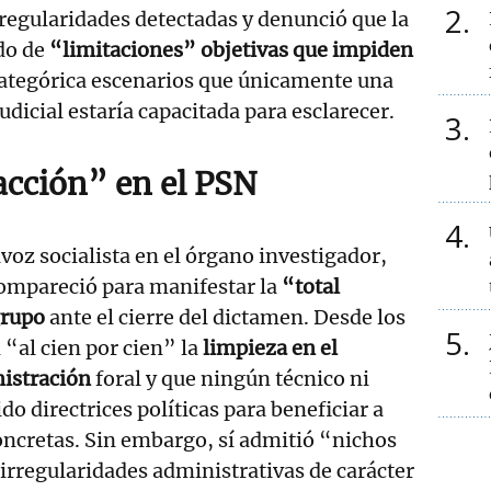
2
irregularidades detectadas y denunció que la
do de
“limitaciones” objetivas que impiden
ategórica escenarios que únicamente una
udicial estaría capacitada para esclarecer.
3
acción” en el PSN
4
avoz socialista en el órgano investigador,
compareció para manifestar la
“total
grupo
ante el cierre del dictamen. Desde los
5
“al cien por cien” la
limpieza en el
nistración
foral y que ningún técnico ni
do directrices políticas para beneficiar a
oncretas. Sin embargo, sí admitió “nichos
 irregularidades administrativas de carácter