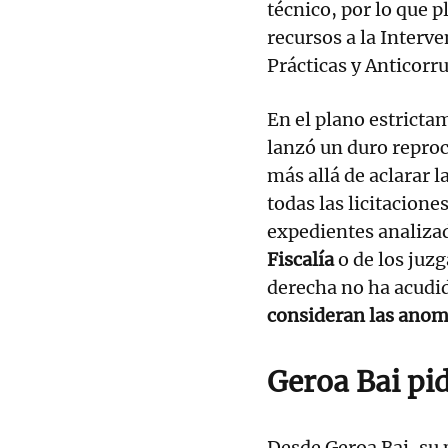
técnico, por lo que 
recursos a la Interve
Prácticas y Anticorr
En el plano estrictam
lanzó un duro reproc
más allá de aclarar l
todas las licitacion
expedientes analiza
Fiscalía
o de los juz
derecha no ha acudid
consideran las anom
Geroa Bai pi
Desde Geroa Bai, su