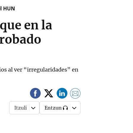
el HUN
que en la
probado
os al ver “irregularidades” en
Itzuli
Entzun