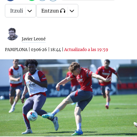
Itzuli
Entzun
Javier Leoné
PAMPLONA
|
03·06·26
|
18:44
|
Actualizado a las 19:59