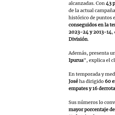
alcanzadas. Con
43 p
de la actual campaña
histórico de puntos 
conseguidos en la 
2023-24 y 2013-14
,
División
.
Además, presenta u
Ipurua
", explica el c
En temporada y medi
José
ha dirigido
60 e
empates y 16 derrot
Sus números lo conv
mayor porcentaje de v