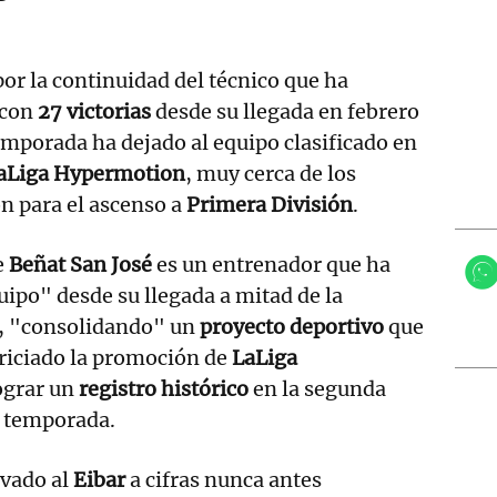
por la continuidad del técnico que ha
con
27 victorias
desde su llegada en febrero
emporada ha dejado al equipo clasificado en
LaLiga Hypermotion
, muy cerca de los
n para el ascenso a
Primera División
.
e
Beñat San José
es un entrenador que ha
ipo" desde su llegada a mitad de la
 "consolidando" un
proyecto deportivo
que
riciado la promoción de
LaLiga
lograr un
registro histórico
en la segunda
e temporada.
evado al
Eibar
a cifras nunca antes