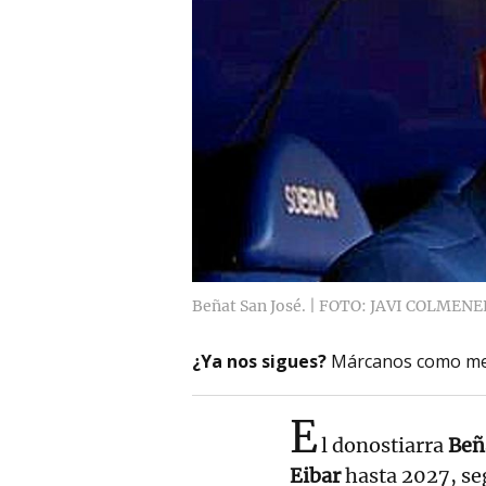
Beñat San José. | FOTO: JAVI COLMEN
¿Ya nos sigues?
Márcanos como me
E
l donostiarra
Beñ
Eibar
hasta 2027, se