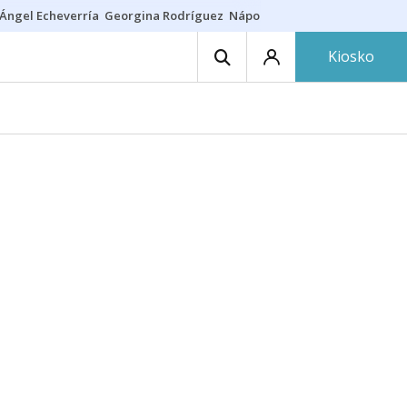
Ángel Echeverría
Georgina Rodríguez
Nápoles - Osasuna
Insultos rac
Kiosko