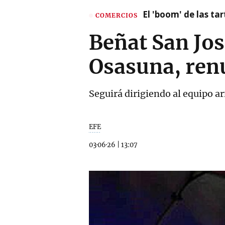
El 'boom' de las t
COMERCIOS
Beñat San Jos
Osasuna, renu
Seguirá dirigiendo al equipo 
EFE
03·06·26
|
13:07