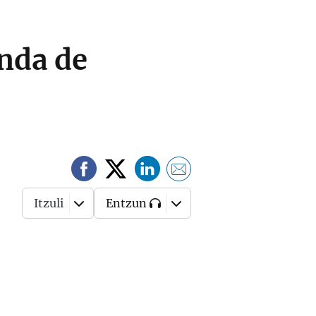
enda de
Itzuli
Entzun