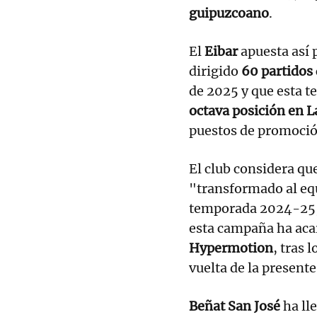
guipuzcoano
.
El
Eibar
apuesta así 
dirigido
60 partidos
de 2025 y que esta t
octava posición en 
puestos de promoció
El club considera qu
"transformado al equ
temporada 2024-25,
esta campaña ha aca
Hypermotion
, tras 
vuelta de la present
Beñat San José
ha ll