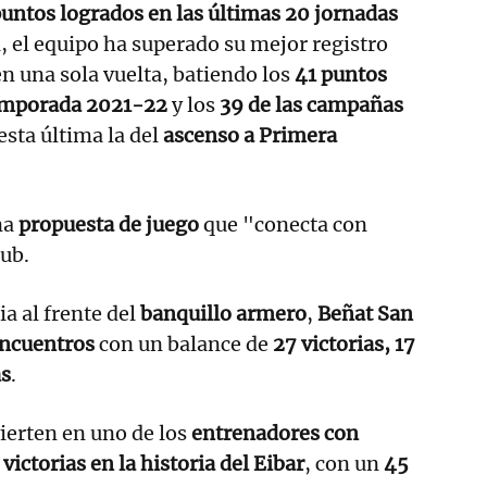
untos logrados en las últimas 20 jornadas
, el equipo ha superado su mejor registro
en una sola vuelta, batiendo los
41 puntos
temporada 2021-22
y los
39 de las campañas
 esta última la del
ascenso a Primera
na
propuesta de juego
que "conecta con
lub.
a al frente del
banquillo armero
,
Beñat San
ncuentros
con un balance de
27 victorias, 17
as
.
ierten en uno de los
entrenadores con
ictorias en la historia del Eibar
, con un
45