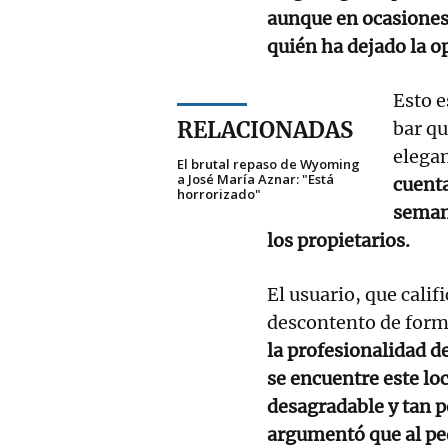
aunque en ocasiones
quién ha dejado la o
Esto e
RELACIONADAS
bar q
elegan
El brutal repaso de Wyoming
a José María Aznar: "Está
cuenta
horrorizado"
semana
los propietarios.
El usuario, que califi
descontento de forma
la profesionalidad de
se encuentre este lo
desagradable y tan 
argumentó que al ped