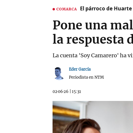
El párroco de Huarte 
COMARCA
Pone una mala
la respuesta 
La cuenta 'Soy Camarero' ha vi
Eder García
Periodista en NTM
02·06·26
|
15:31