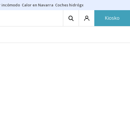
r incómodo
Calor en Navarra
Coches hidrógeno
Alerta en EE.UU.
Kiosko