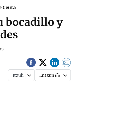
re Ceuta
 bocadillo y
edes
os
Itzuli
Entzun