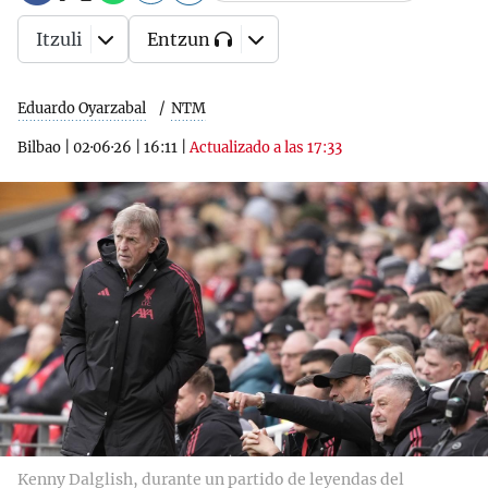
Itzuli
Entzun
Eduardo Oyarzabal
NTM
Bilbao
|
02·06·26
|
16:11
|
Actualizado a las 17:33
Kenny Dalglish, durante un partido de leyendas del