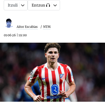
Itzuli
Entzun
Aitor Escabias
NTM
01·06·26
|
19:00