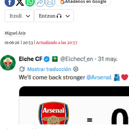
Añádenos en Google
Itzuli
Entzun
Miguel Áriz
01·06·26
|
20:53
|
Actualizado a las 20:57