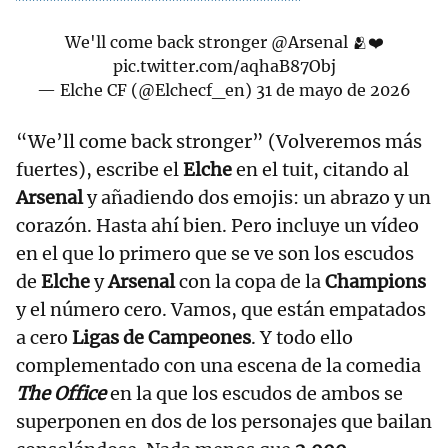
We'll come back stronger
@Arsenal
🫂❤️
pic.twitter.com/aqhaB87Obj
— Elche CF (@Elchecf_en)
31 de mayo de 2026
“We’ll come back stronger” (Volveremos más
fuertes), escribe el
Elche
en el tuit, citando al
Arsenal
y añadiendo dos emojis: un abrazo y un
corazón. Hasta ahí bien. Pero incluye un vídeo
en el que lo primero que se ve son los escudos
de
Elche
y
Arsenal
con la copa de la
Champions
y el número cero. Vamos, que están empatados
a cero
Ligas de Campeones
. Y todo ello
complementado con una escena de la comedia
The Office
en la que los escudos de ambos se
superponen en dos de los personajes que bailan