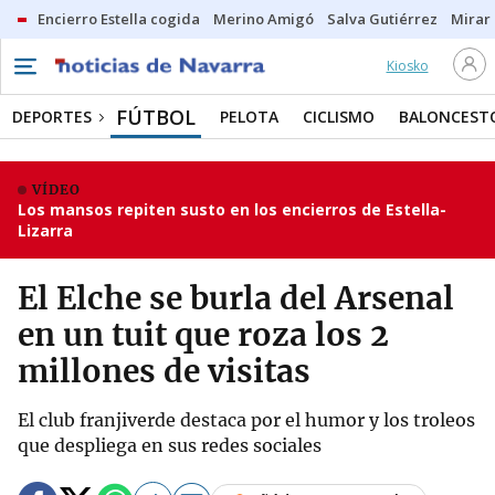
Encierro Estella cogida
Merino Amigó
Salva Gutiérrez
Mirar 
Kiosko
FÚTBOL
DEPORTES
PELOTA
CICLISMO
BALONCEST
VÍDEO
Los mansos repiten susto en los encierros de Estella-
Lizarra
El Elche se burla del Arsenal
en un tuit que roza los 2
millones de visitas
El club franjiverde destaca por el humor y los troleos
que despliega en sus redes sociales