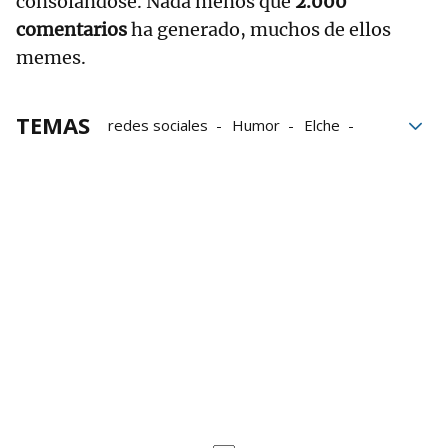
consolándose. Nada menos que
2.000
comentarios
ha generado, muchos de ellos
memes.
TEMAS
redes sociales
Humor
Elche
Arsenal
Fútbol
tuit
Liga de Campeones
Champions League