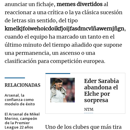
anunciar un fichaje,
memes divertidos
al
reaccionar a una crítica o la ya clásica sucesión
de letras sin sentido, del tipo
kmelkjfoiwehoicdoikfjoijfasdmcvlñawernjñgn
,
cuando el equipo ha marcado un tanto en el
último minuto del tiempo añadido que supone
una permanencia, un ascenso o una
clasificación para competición europea.
Eder Sarabia
RELACIONADAS
abandona el
Elche por
Arsenal, la
sorpresa
confianza como
modelo de éxito
NTM
El Arsenal de Mikel
Merino, campeón
de la Premier
Uno de los clubes que más tira
League 22 años