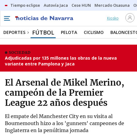
Tiempo eclipse
Autovía Jaca
Cese HUN
Mercado Osasuna
O
Kiosko
FÚTBOL
DEPORTES
PELOTA
CICLISMO
BALONCEST
SOCIEDAD
Adjudicadas por 135 millones las obras de la nueva
variante entre Pamplona y Jaca
El Arsenal de Mikel Merino,
campeón de la Premier
League 22 años después
El empate del Manchester City en su visita al
Bournemouth hizo a los 'gunners' campeones de
Inglaterra en la penúltima jornada