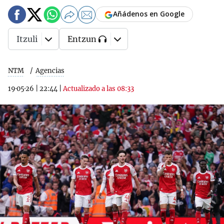
Añádenos en Google
Itzuli
Entzun
NTM
Agencias
19·05·26
|
22:44
|
Actualizado a las 08:33