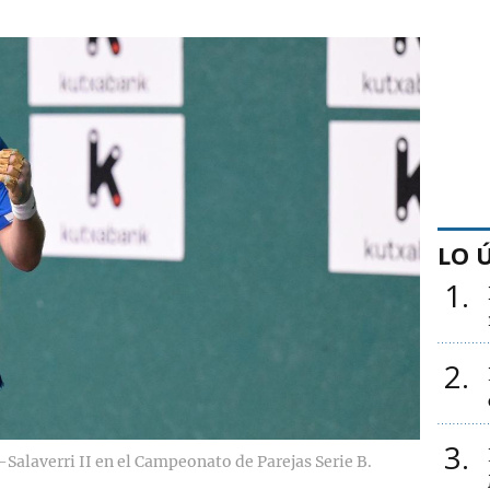
LO 
1
2
3
alaverri II en el Campeonato de Parejas Serie B.