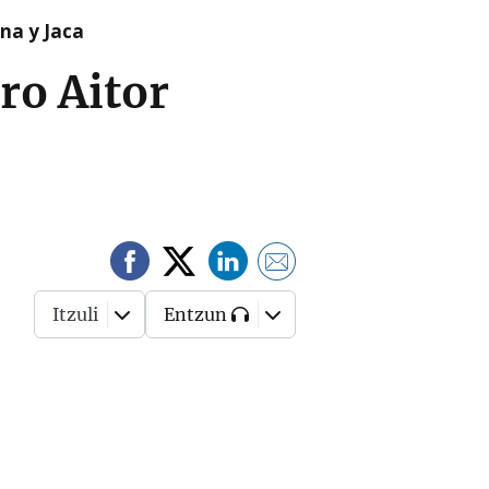
na y Jaca
ro Aitor
Itzuli
Entzun