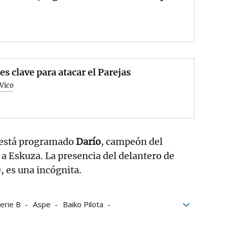
s clave para atacar el Parejas
 Vico
 está programado
Darío
, campeón del
o a Eskuza. La presencia del delantero de
, es una incógnita.
erie B
Aspe
Baiko Pilota
 Pro Liga