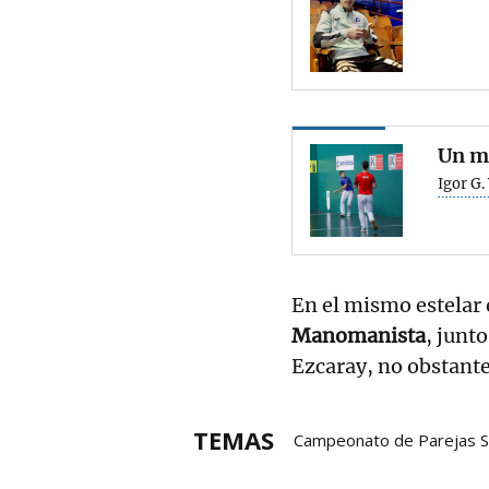
Un me
Igor G.
En el mismo estelar
Manomanista
, junt
Ezcaray, no obstante
TEMAS
Campeonato de Parejas S
Aitor Aranguren
Pelota