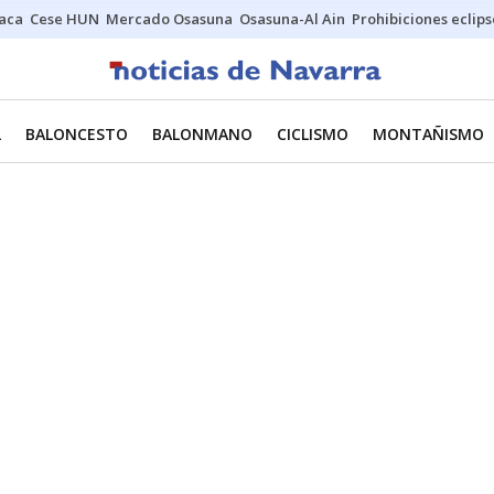
Jaca
Cese HUN
Mercado Osasuna
Osasuna-Al Ain
Prohibiciones eclips
L
BALONCESTO
BALONMANO
CICLISMO
MONTAÑISMO