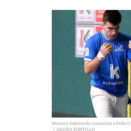
Murua y Gabirondo remontan a Peña II-S
GAIZKA PORTILLO