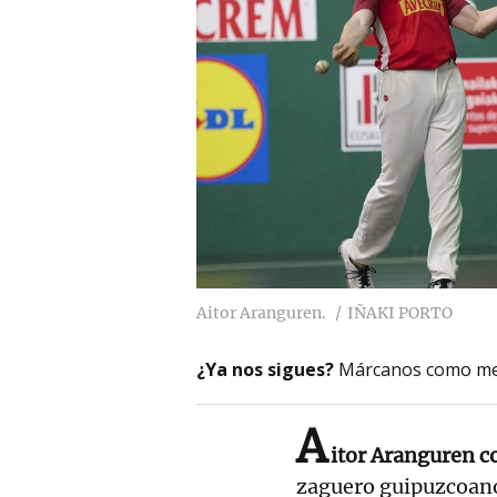
Aitor Aranguren.
IÑAKI PORTO
¿Ya nos sigues?
Márcanos como me
A
itor Aranguren c
zaguero guipuzcoano