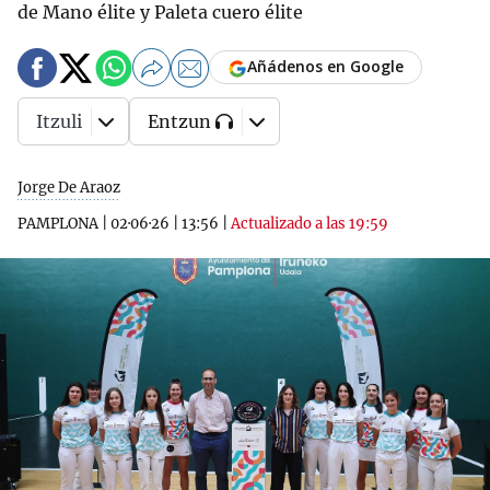
de Mano élite y Paleta cuero élite
Añádenos en Google
Itzuli
Entzun
Jorge De Araoz
PAMPLONA
|
02·06·26
|
13:56
|
Actualizado a las 19:59