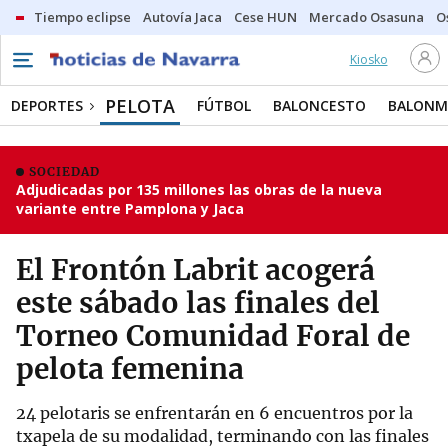
Tiempo eclipse
Autovía Jaca
Cese HUN
Mercado Osasuna
O
Kiosko
PELOTA
DEPORTES
FÚTBOL
BALONCESTO
BALON
SOCIEDAD
Adjudicadas por 135 millones las obras de la nueva
variante entre Pamplona y Jaca
El Frontón Labrit acogerá
este sábado las finales del
Torneo Comunidad Foral de
pelota femenina
24 pelotaris se enfrentarán en 6 encuentros por la
txapela de su modalidad, terminando con las finales