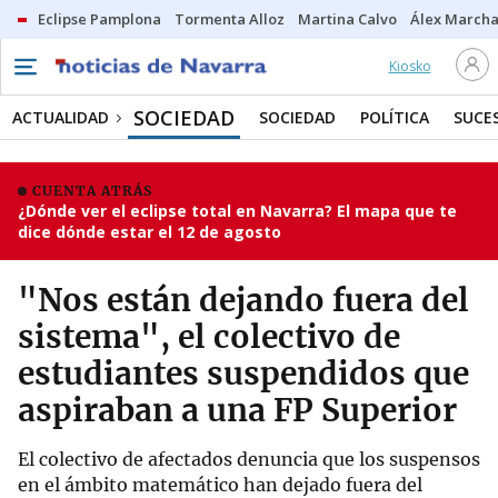
Eclipse Pamplona
Tormenta Alloz
Martina Calvo
Álex Marcha
Kiosko
SOCIEDAD
ACTUALIDAD
SOCIEDAD
POLÍTICA
SUCE
CUENTA ATRÁS
¿Dónde ver el eclipse total en Navarra? El mapa que te
dice dónde estar el 12 de agosto
"Nos están dejando fuera del
sistema", el colectivo de
estudiantes suspendidos que
aspiraban a una FP Superior
El colectivo de afectados denuncia que los suspensos
en el ámbito matemático han dejado fuera del