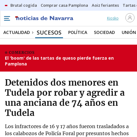
Brutal cogida
Comprar casa Pamplona
Aoiz feriantes
Tartas
Kiosko
SUCESOS
ACTUALIDAD
POLÍTICA
SOCIEDAD
UNIÓN
COMERCIOS
El 'boom' de las tartas de queso pierde fuerza en
Pamplona
Detenidos dos menores en
Tudela por robar y agredir a
una anciana de 74 años en
Tudela
Los infractores de 16 y 17 años fueron trasladados a
los calabozos de Policía Foral por presuntos hechos