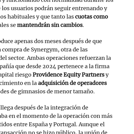
e los usuarios podrán seguir entrenando y
ios habituales y que tanto las
cuotas como
ales se
mantendrán sin cambios
.
roduce apenas dos meses después de que
a compra de Synergym, otra de las
del sector. Ambas operaciones refuerzan la
pañía que desde 2024 pertenece a la firma
apital riesgo
Providence Equity Partners
y
ecimiento en la
adquisición de operadores
edes de gimnasios de menor tamaño.
llega después de la integración de
ba en el momento de la operación con más
tidos entre España y Portugal. Aunque el
ransacción no se hizo público, la unión de