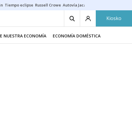
in
Tiempo eclipse
Russell Crowe
Autovía Jaca
Ronald Araújo
Prohibic
Kiosko
DE NUESTRA ECONOMÍA
ECONOMÍA DOMÉSTICA