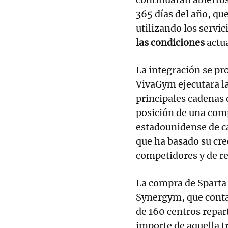
365 días del año, qu
utilizando los servic
las condiciones
actu
La integración se p
VivaGym ejecutara l
principales cadenas 
posición de una com
estadounidense de c
que ha basado su cr
competidores y de r
La compra de Sparta 
Synergym, que conta
de 160 centros repar
importe de aquella t