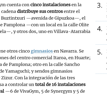
3
gym cuenta con
cinco instalaciones
en la
a cadena
distribuye sus centros
entre el
 Buztintxuri —avenida de Gipuzkoa—, el
 Pamplona —con un local en la calle Olite
4
dela—, y otros dos, uno en Villava-Atarrabia
5
ene otros cinco
gimnasios
en Navarra. Se
iones del centro comercial Itaroa, en Huarte;
la de Pamplona; otro en la calle Sancho
 de Yamaguchi; y sendos gimnasios
Zizur. Con la integración de las tres
sa a controlar un
total de 16 instalaciones
al
—6 de VivaGym, 5 de Synergym y 5 de