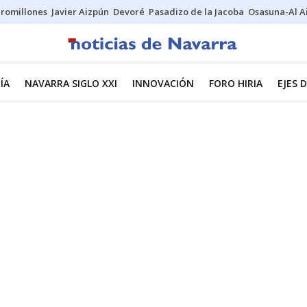
uromillones
Javier Aizpún
Devoré
Pasadizo de la Jacoba
Osasuna-Al A
ÍA
NAVARRA SIGLO XXI
INNOVACIÓN
FORO HIRIA
EJES 