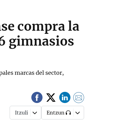
nse compra la
16 gimnasios
pales marcas del sector,
Itzuli
Entzun