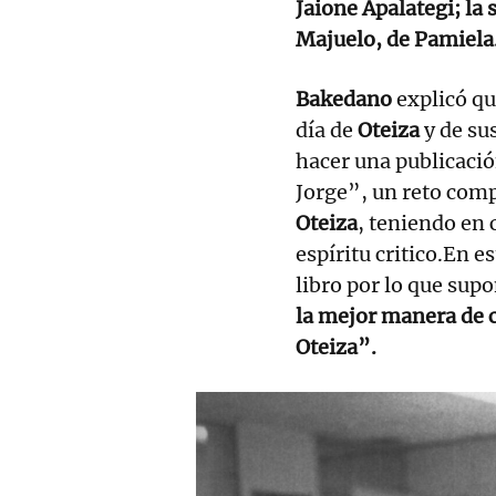
Jaione Apalategi; la 
Majuelo, de Pamiela
Bakedano
explicó qu
día de
Oteiza
y de su
hacer una publicació
Jorge”, un reto com
Oteiza
, teniendo en 
espíritu critico.En e
libro por lo que supo
la mejor manera de c
Oteiza”.