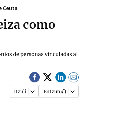
re Ceuta
teiza como
onios de personas vinculadas al
Itzuli
Entzun