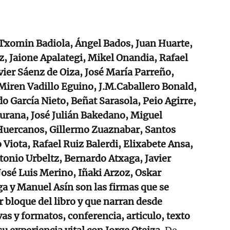
Txomin Badiola, Ángel Bados, Juan Huarte,
, Jaione Apalategi, Mikel Onandia, Rafael
ier Sáenz de Oiza, José María Parreño,
 Miren Vadillo Eguino, J.M.Caballero Bonald,
do García Nieto, Beñat Sarasola, Peio Agirre,
urana, José Julián Bakedano, Miguel
Huercanos, Gillermo Zuaznabar, Santos
Viota, Rafael Ruiz Balerdi, Elixabete Ansa,
ntonio Urbeltz, Bernardo Atxaga, Javier
 José Luis Merino, Iñaki Arzoz, Oskar
ga y Manuel Asín son las firmas que se
r bloque del libro y que narran desde
as y formatos, conferencia, articulo, texto