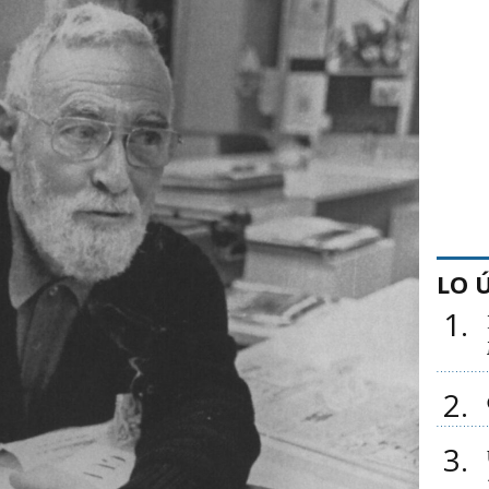
LO 
1
2
3