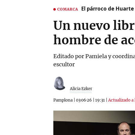
El párroco de Huarte 
COMARCA
Un nuevo libr
hombre de acc
Editado por Pamiela y coordina
escultor
Alicia Ezker
Pamplona
|
03·06·26
|
19:31
|
Actualizado a 