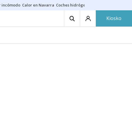
r incómodo
Calor en Navarra
Coches hidrógeno
Alerta en EE.UU.
Kiosko