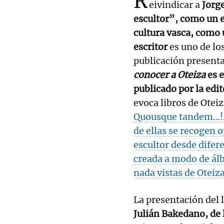
R
eivindicar a
Jorge
escultor”, como un e
cultura vasca, como 
escritor
es uno de lo
publicación presenta
conocer a Oteiza
es 
publicado por la edit
evoca libros de Otei
Quousque tandem…!. 
de ellas se recogen 
escultor desde difer
creada a modo de álb
nada vistas de Oteiza
La presentación del 
Julián Bakedano, de 