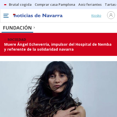
Brutal cogida
Comprar casa Pamplona
Aoiz feriantes
Tartas
Kiosko
FUNDACIÓN
SOCIEDAD
Muere Ángel Echeverría, impulsor del Hospital de Nemba
y referente de la solidaridad navarra