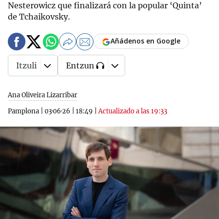
Nesterowicz que finalizará con la popular ‘Quinta’
de Tchaikovsky.
Añádenos en Google
Itzuli
Entzun
Ana Oliveira Lizarribar
Pamplona
|
03·06·26
|
18:49
|
Actualizado a las 19:33