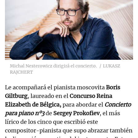
Michal Nesterowicz dirigirá el concierto.
LUKASZ
RAJCHERT
Le acompañará el pianista moscovita
Boris
Giltburg
, laureado en el
Concurso Reina
Elizabeth de Bélgica,
para abordar el
Concierto
para piano nº3
de
Sergey Prokofiev
, el más
lírico de los cinco que escribió este
compositor-pianista que supo abrazar también