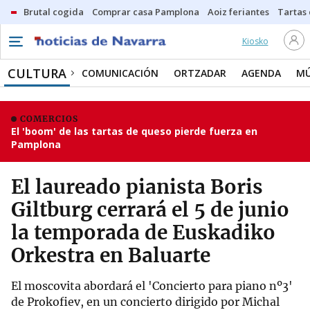
Brutal cogida
Comprar casa Pamplona
Aoiz feriantes
Tartas
Kiosko
CULTURA
COMUNICACIÓN
ORTZADAR
AGENDA
MÚ
COMERCIOS
El 'boom' de las tartas de queso pierde fuerza en
Pamplona
El laureado pianista Boris
Giltburg cerrará el 5 de junio
la temporada de Euskadiko
Orkestra en Baluarte
El moscovita abordará el 'Concierto para piano nº3'
de Prokofiev, en un concierto dirigido por Michal