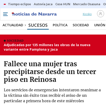
Tiempo eclipse
Autovía Jaca
Cese HUN
Mercado Osasuna
O
Kiosko
SUCESOS
ACTUALIDAD
POLÍTICA
SOCIEDAD
UNIÓN
SOCIEDAD
Adjudicadas por 135 millones las obras de la nueva
variante entre Pamplona y Jaca
Fallece una mujer tras
precipitarse desde un tercer
piso en Reinosa
Los servicios de emergencias intentaron reanimar a
la víctima sin éxito tras recibir el aviso de un
particular a primera hora de este miércoles