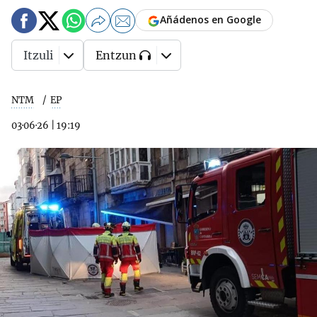
Añádenos en Google
Itzuli
Entzun
NTM
EP
03·06·26
|
19:19