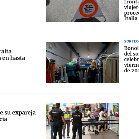
fronte
viajer
proce
Italia
SORTEO
Bonol
ralta
del so
 en hasta
celebr
viern
de 20
e su expareja
cia