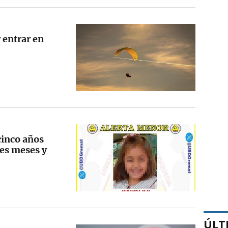
 entrar en
 cinco años
res meses y
ÚLT