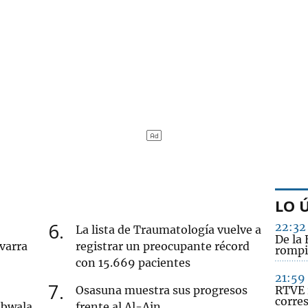
LO 
6
22:32
La lista de Traumatología vuelve a
De la 
varra
registrar un preocupante récord
rompi
con 15.669 pacientes
21:59
7
Osasuna muestra sus progresos
RTVE 
corre
mbwala
frente al Al-Ain