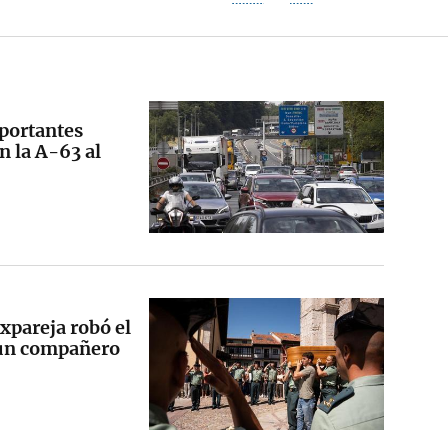
portantes
n la A-63 al
expareja robó el
e un compañero