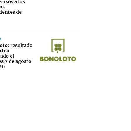
rizos a los
os
dentes de
S
oto: resultado
rteo
ado el
es 7 de agosto
26