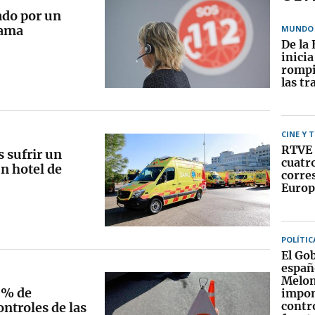
ado por un
zama
MUNDO
De la 
inici
rompi
las tr
CINE Y 
RTVE 
s sufrir un
cuatr
n hotel de
corre
Europ
POLÍTIC
El Go
españ
Melon
00% de
impo
contr
ontroles de las