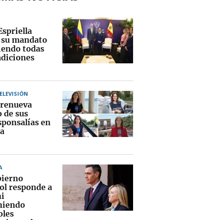
Espriella
a su mandato
endo todas
adiciones
TELEVISIÓN
renueva
o de sus
sponsalías en
a
A
bierno
ol responde a
i
niendo
oles