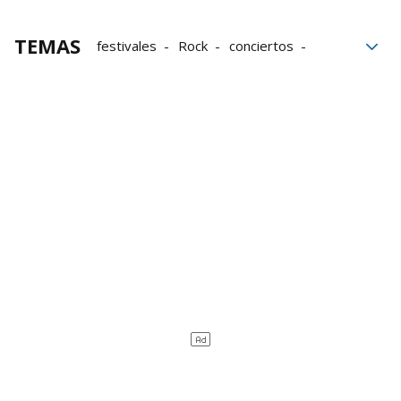
TEMAS
festivales
Rock
conciertos
Peralta
Música
Programación
Programación de actividades culturales