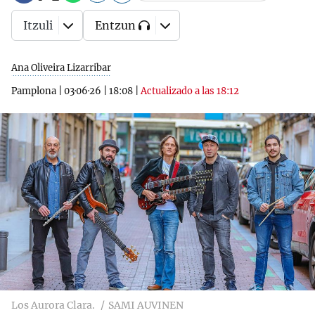
Itzuli
Entzun
Ana Oliveira Lizarribar
Pamplona
|
03·06·26
|
18:08
|
Actualizado a las 18:12
Los Aurora Clara.
SAMI AUVINEN