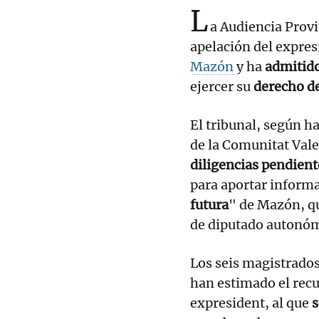
L
a Audiencia Provi
apelación del expres
Mazón
y ha
admitido
ejercer su
derecho d
El tribunal, según h
de la Comunitat Val
diligencias pendient
para aportar inform
futura
" de Mazón, 
de diputado autonóm
Los seis magistrados
han estimado el recu
expresident, al que
s