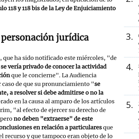
ulo 118 y 118 bis de la Ley de Enjuiciamiento
3
 personación jurídica
, que ha sido notificado este miércoles, "de
4
)
se vería privado de conocer la actividad
ción
que le concierne". La Audiencia
r caso de que su pronunciamiento "
se
e, a resolver si debe admitirse o no la
orado en la causa al amparo de los artículos
5
ecrim, "al efecto de ejercer su derecho de
 pero
no deben "extraerse" de este
nclusiones en relación a particulares
que
el recurso y que tampoco eran objeto de lo