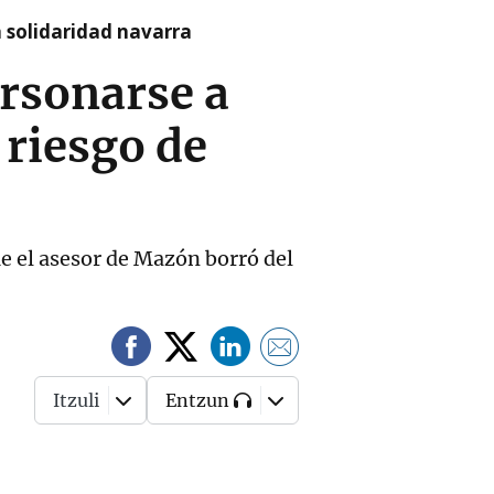
a solidaridad navarra
ersonarse a
 riesgo de
ue el asesor de Mazón borró del
Itzuli
Entzun