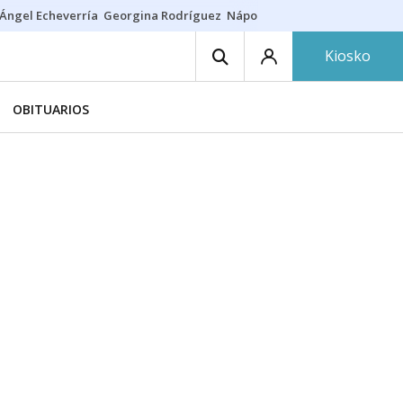
Ángel Echeverría
Georgina Rodríguez
Nápoles - Osasuna
Insultos rac
Kiosko
OBITUARIOS