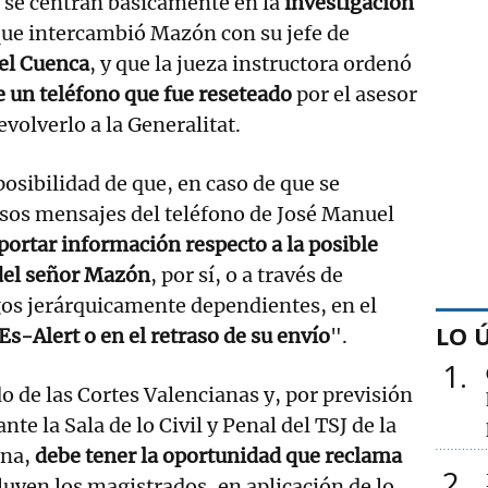
 se centran básicamente en la
investigación
ue intercambió Mazón con su jefe de
el Cuenca
, y que la jueza instructora ordenó
e un teléfono que fue reseteado
por el asesor
volverlo a la Generalitat.
posibilidad de que, en caso de que se
sos mensajes del teléfono de José Manuel
portar información respecto a la posible
 del señor Mazón
, por sí, o a través de
gos jerárquicamente dependientes, en el
LO 
Es-Alert o en el retraso de su envío
".
1
o de las Cortes Valencianas y, por previsión
nte la Sala de lo Civil y Penal del TSJ de la
ana,
debe tener la oportunidad que reclama
2
luyen los magistrados, en aplicación de lo