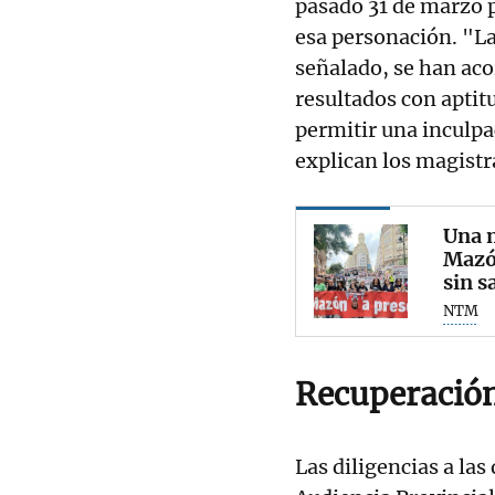
pasado 31 de marzo p
esa personación. "L
señalado, se han aco
resultados con aptit
permitir una inculpa
explican los magistr
Una m
Mazón
sin s
NTM
Recuperación
Las diligencias a las