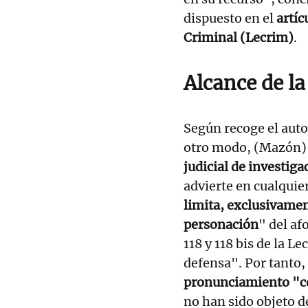
dispuesto en el
artíc
Criminal (Lecrim)
.
Alcance de la
Según recoge el auto
otro modo, (Mazón
judicial de investiga
advierte en cualquie
limita, exclusivament
personación
" del af
118 y 118 bis de la L
defensa". Por tanto,
pronunciamiento "co
no han sido objeto d