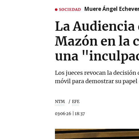
Muere Ángel Echeverr
SOCIEDAD
La Audiencia 
Mazón en la c
una "inculpa
Los jueces revocan la decisión 
móvil para demostrar su papel 
NTM
EFE
03·06·26
|
18:37