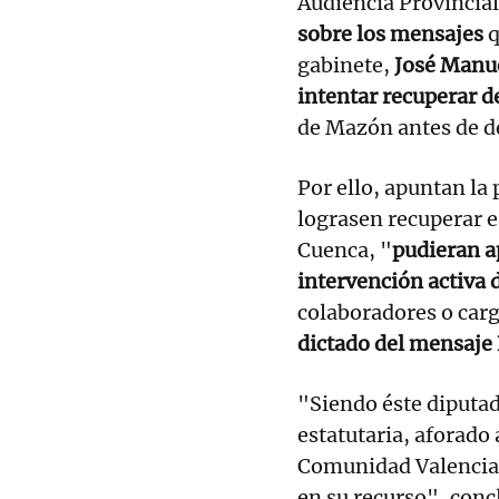
Audiencia Provincial
sobre los mensajes
q
gabinete,
José Manu
intentar recuperar d
de Mazón antes de de
Por ello, apuntan la 
lograsen recuperar e
Cuenca, "
pudieran a
intervención activa
colaboradores o car
dictado del mensaje 
"Siendo éste diputad
estatutaria, aforado a
Comunidad Valenci
en su recurso", conc