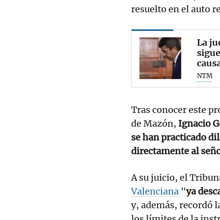
resuelto en el auto r
La ju
sigue
caus
NTM
Tras conocer este pr
de Mazón,
Ignacio G
se han practicado di
directamente al señ
A su juicio, el Tribu
Valenciana
"
ya desc
y, además, recordó l
los límites de la ins