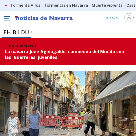
Tormenta Alloz
Tormentas en Navarra
Muerte violenta
Osas
Kiosko
EH BILDU
BALONMANO
La navarra June Aginagalde, campeona del Mundo con
las 'Guerreras' juveniles