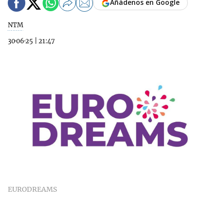
Añádenos en Google
NTM
30·06·25
|
21:47
EURODREAMS