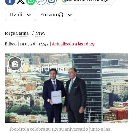
Itzuli
Entzun
Jorge Garma
NTM
Bilbao
|
19·05·26
|
14:42
|
Actualizado a las 16:29
21
Iberdrola celebra su 125 su aniversario junto a las