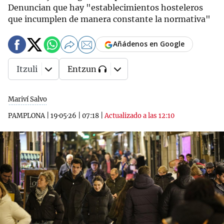
Denuncian que hay "establecimientos hosteleros
que incumplen de manera constante la normativa"
Añádenos en Google
Itzuli
Entzun
Mariví Salvo
PAMPLONA
|
19·05·26
|
07:18
|
Actualizado a las 12:10