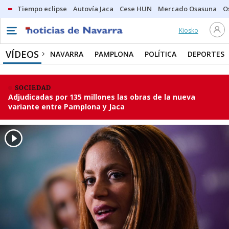
Tiempo eclipse
Autovía Jaca
Cese HUN
Mercado Osasuna
O
Kiosko
VÍDEOS
NAVARRA
PAMPLONA
POLÍTICA
DEPORTES
SOCIEDAD
Adjudicadas por 135 millones las obras de la nueva
variante entre Pamplona y Jaca