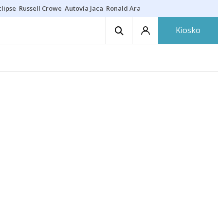
lipse
Russell Crowe
Autovía Jaca
Ronald Araújo
Prohibiciones eclips
Kiosko