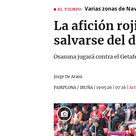
Varias zonas de Nav
EL TIEMPO
La afición ro
salvarse del 
Osasuna jugará contra el Getafe
Jorge De Araoz
PAMPLONA / IRUÑA
|
19·05·26
|
07:16
|
Act
117