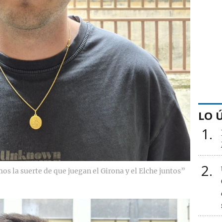
LO 
1
2
s la suerte de que juegan el Girona y el Elche juntos”