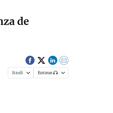
nza de
Itzuli
Entzun