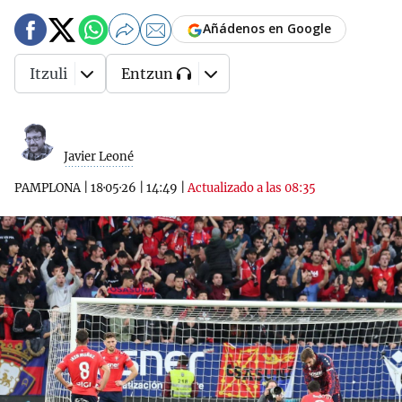
Añádenos en Google
Itzuli
Entzun
Javier Leoné
PAMPLONA
|
18·05·26
|
14:49
|
Actualizado a las 08:35