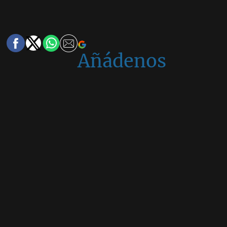
Añádenos
en
Google