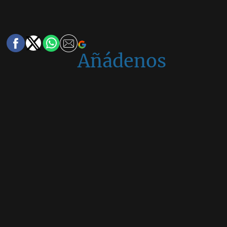
Añádenos
en
Google