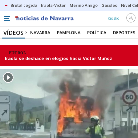
Brutal cogida
Iraola-Víctor
Merino Amigó
Gasóleo
Nivel Ce
Kiosko
VÍDEOS
NAVARRA
PAMPLONA
POLÍTICA
DEPORTES
FÚTBOL
Iraola se deshace en elogios hacia Víctor Muñoz