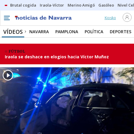
Brutal cogida
Iraola-Víctor
Merino Amigó
Gasóleo
Nivel Ce
Kiosko
VÍDEOS
NAVARRA
PAMPLONA
POLÍTICA
DEPORTES
FÚTBOL
Iraola se deshace en elogios hacia Víctor Muñoz