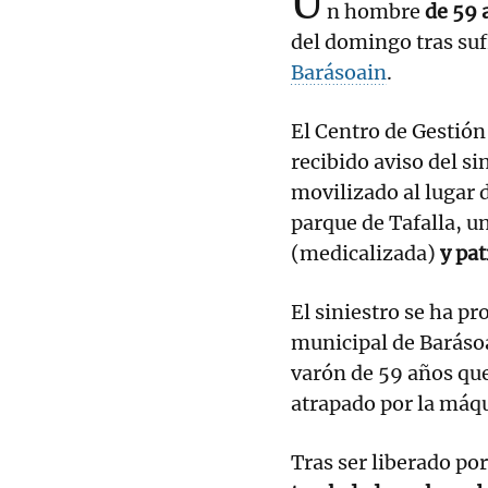
U
n hombre
de 59 
del domingo tras suf
Barásoain
.
El Centro de Gestió
recibido aviso del si
movilizado al lugar 
parque de Tafalla, u
(medicalizada)
y pat
El siniestro se ha p
municipal de Barásoa
varón de 59 años qu
atrapado por la máq
Tras ser liberado po