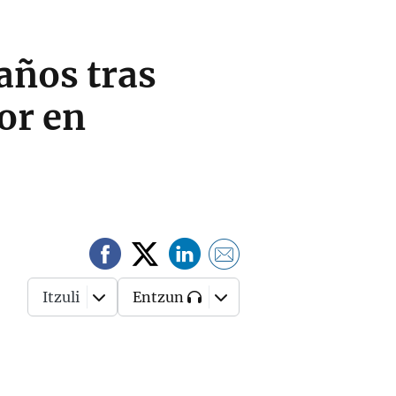
años tras
or en
Itzuli
Entzun