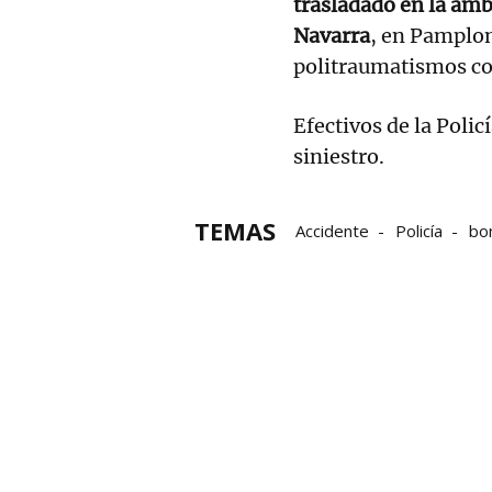
trasladado en la amb
Navarra
, en Pamplo
politraumatismos co
Efectivos de la Polic
siniestro.
TEMAS
Accidente
Policía
bo