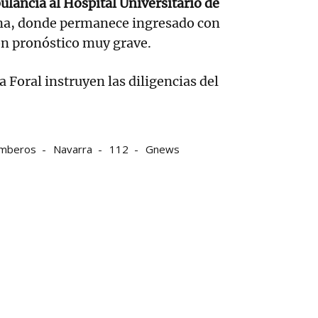
ulancia al Hospital Universitario de
na, donde permanece ingresado con
n pronóstico muy grave.
ía Foral instruyen las diligencias del
mberos
Navarra
112
Gnews