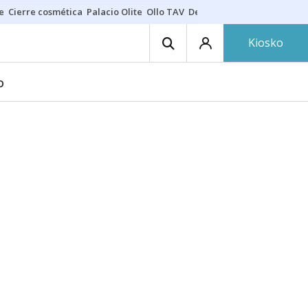
e
Cierre cosmética
Palacio Olite
Ollo TAV
Derrama vecinos
Kiosko
D