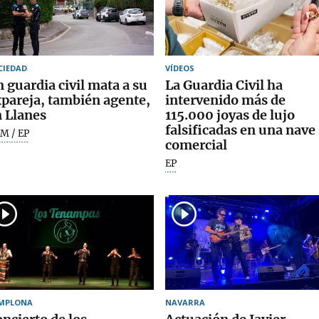
CIEDAD
VÍDEOS
 guardia civil mata a su
La Guardia Civil ha
pareja, también agente,
intervenido más de
 Llanes
115.000 joyas de lujo
falsificadas en una nave
M / EP
comercial
EP
MPLONA
NAVARRA