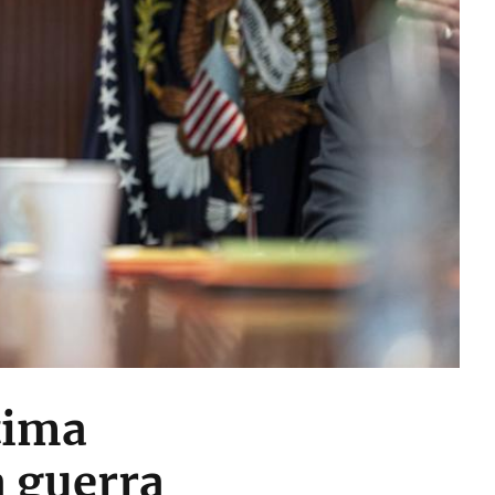
tima
a guerra