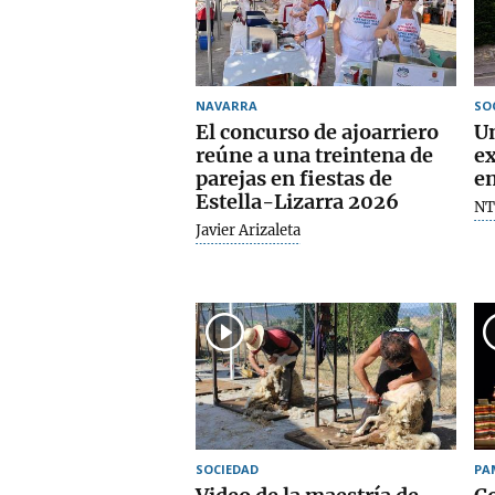
NAVARRA
SO
El concurso de ajoarriero
Un
reúne a una treintena de
ex
parejas en fiestas de
en
Estella-Lizarra 2026
NT
Javier Arizaleta
SOCIEDAD
PA