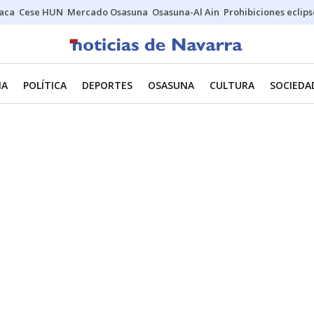
Jaca
Cese HUN
Mercado Osasuna
Osasuna-Al Ain
Prohibiciones eclips
NA
POLÍTICA
DEPORTES
OSASUNA
CULTURA
SOCIEDA