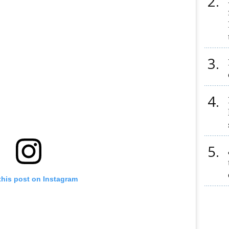
2
3
4
5
this post on Instagram