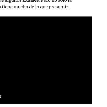
de algunos
frutales
. Pero no solo la
 tiene mucho de lo que presumir.