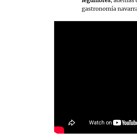
legumbres
, además 
gastronomía navarra