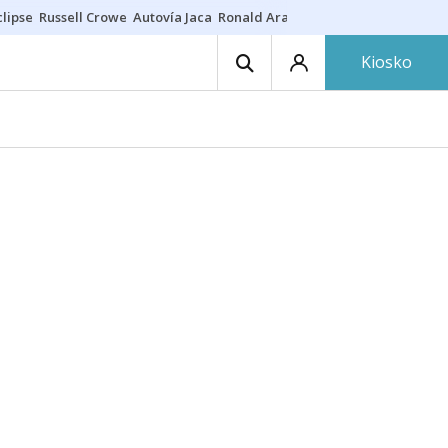
lipse
Russell Crowe
Autovía Jaca
Ronald Araújo
Prohibiciones eclips
Kiosko