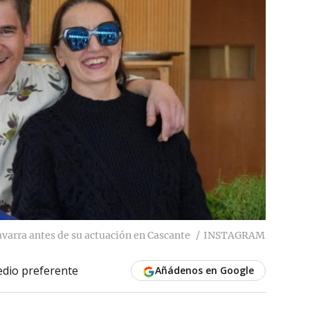
avarra antes de su actuación en Cascante
INSTAGRAM
dio preferente
Añádenos en Google