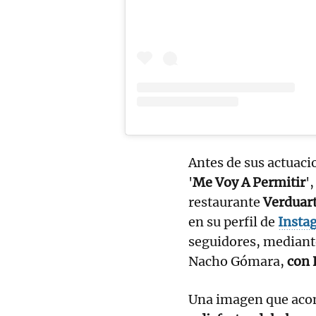
Antes de sus actuacio
'
Me Voy A Permitir
'
restaurante
Verduar
en su perfil de
Insta
seguidores, median
Nacho Gómara,
con 
Una imagen que acom