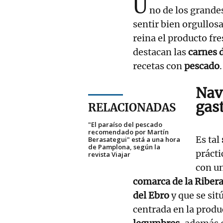
U
no de los grande
sentir bien orgullosa
reina el producto fre
destacan las
carnes 
recetas con
pescado
.
Nav
gas
RELACIONADAS
"El paraíso del pescado
recomendado por Martín
Es tal
Berasategui" está a una hora
de Pamplona, según la
prácti
revista Viajar
con un
comarca de la Riber
del Ebro
y que se sit
centrada en la produ