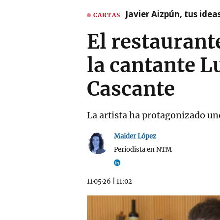
Javier Aizpún, tus ide
CARTAS
El restauran
la cantante L
Cascante
La artista ha protagonizado un
Maider López
Periodista en NTM
11·05·26
|
11:02