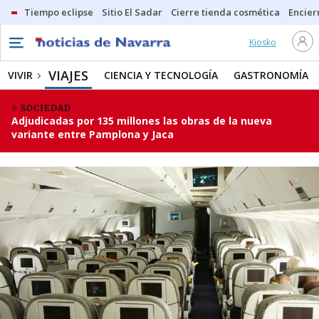
Tiempo eclipse
Sitio El Sadar
Cierre tienda cosmética
Encier
Kiosko
VIAJES
VIVIR
CIENCIA Y TECNOLOGÍA
GASTRONOMÍA
SOCIEDAD
Adjudicadas por 135 millones las obras de la nueva
variante entre Pamplona y Jaca