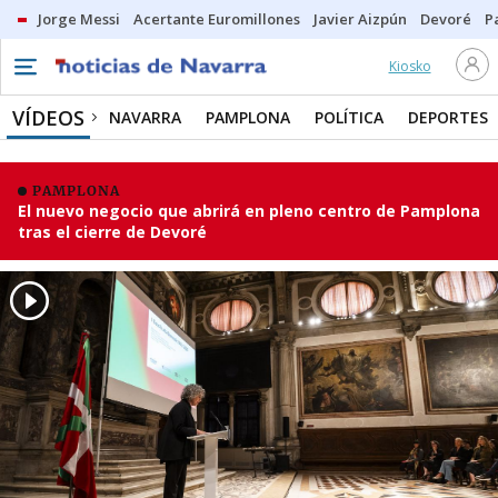
Jorge Messi
Acertante Euromillones
Javier Aizpún
Devoré
P
Kiosko
VÍDEOS
NAVARRA
PAMPLONA
POLÍTICA
DEPORTES
PAMPLONA
El nuevo negocio que abrirá en pleno centro de Pamplona
tras el cierre de Devoré